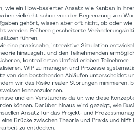
len, wie ein Flow-basierter Ansatz wie Kanban in ihre
e haben vielleicht schon von der Begrenzung von Wor
fgaben gehört, wissen aber oft nicht, ob oder wie
ht werden. Frühere gescheiterte Veränderungsiniti
sätzen führen.
r eine praxisnahe, interaktive Simulation entwickel
heorie hinausgeht und den Teilnehmenden ermöglic
icheren, kontrollierten Umfeld erleben Teilnehmer
isualisieren, WIP zu managen und Prozesse systemati
satz von den bestehenden Abläufen unterscheidet u
 Indem wir das Risiko realer Störungen minimieren, b
tsweisen kennenzulernen.
nisse und ein Verständnis dafür, wie diese Konzept
rden können. Darüber hinaus wird gezeigt, wie Bu
n, visuellen Ansatz für das Projekt- und Prozessman
h eine Brücke zwischen Theorie und Praxis und hilft 
arbeit zu entdecken.