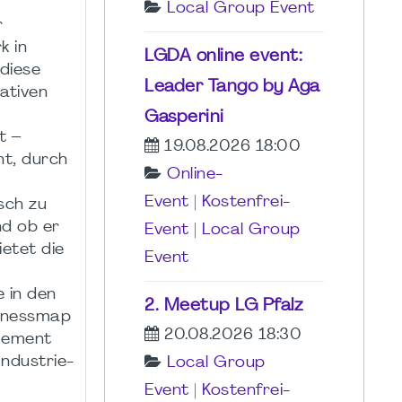
Local Group Event
r
k in
LGDA online event:
 diese
Leader Tango by Aga
ativen
Gasperini
t –
19.08.2026 18:00
ht, durch
Online-
Event
|
Kostenfrei-
sch zu
nd ob er
Event
|
Local Group
ietet die
Event
e in den
2. Meetup LG Pfalz
sinessmap
20.08.2026 18:30
agement
Industrie-
Local Group
Event
|
Kostenfrei-