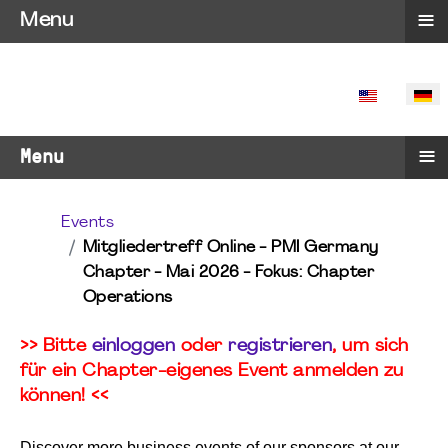
≡
Menu
SPRACHE 
≡
Menu
Events
Mitgliedertreff Online - PMI Germany
Chapter - Mai 2026 - Fokus: Chapter
Operations
>> Bitte
einloggen
oder
registrieren
, um sich
für ein Chapter-eigenes Event anmelden zu
können! <<
Discover more business events of our sponsors at our