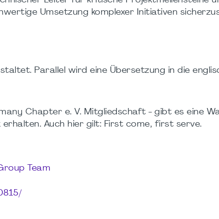
hnischer Leiter für kritische Projektmeilensteine 
wertige Umsetzung komplexer Initiativen sicherzust
taltet. Parallel wird eine Übersetzung in die engli
any Chapter e. V. Mitgliedschaft - gibt es eine War
rhalten. Auch hier gilt: First come, first serve.
 Group Team
0815/