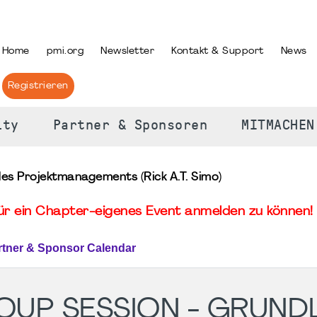
PRACHE AUSWÄHLEN
Home
pmi.org
Newsletter
Kontakt & Support
News
Registrieren
ity
Partner & Sponsoren
MITMACHEN
es Projektmanagements (Rick A.T. Simo)
für ein Chapter-eigenes Event anmelden zu können! 
rtner & Sponsor Calendar
OUP SESSION - GRUND