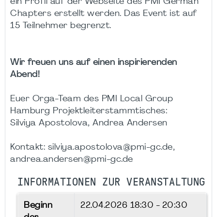
ein Profil auf der Webseite des PMI German
Chapters erstellt werden. Das Event ist auf
15 Teilnehmer begrenzt.
Wir freuen uns auf einen inspirierenden
Abend!
Euer Orga-Team des PMI Local Group
Hamburg Projektleiterstammtisches:
Silviya Apostolova, Andrea Andersen
Kontakt: silviya.apostolova@pmi-gc.de,
andrea.andersen@pmi-gc.de
INFORMATIONEN ZUR VERANSTALTUNG
Beginn
22.04.2026
18:30 - 20:30