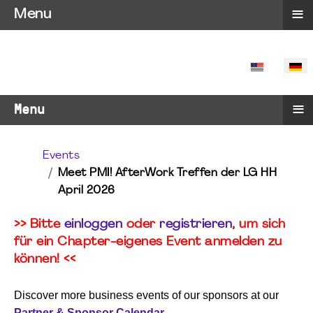
≡
Menu
SPRACHE 
≡
Menu
Events
Meet PMI! AfterWork Treffen der LG HH
April 2026
>> Bitte
einloggen
oder
registrieren
, um sich
für ein Chapter-eigenes Event anmelden zu
können! <<
Discover more business events of our sponsors at our
Partner & Sponsor Calendar