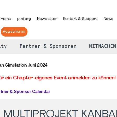
PRACHE AUSWÄHLEN
Home
pmi.org
Newsletter
Kontakt & Support
News
Registrieren
ity
Partner & Sponsoren
MITMACHEN
n Simulation Juni 2024
für ein Chapter-eigenes Event anmelden zu können! 
rtner & Sponsor Calendar
 MULTIPROJEKT KANBA