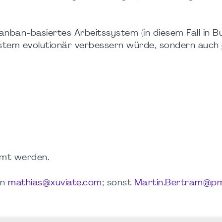
 Kanban-basiertes Arbeitssystem (in diesem Fall in 
ystem evolutionär verbessern würde, sondern auch
imt werden.
en
mathias@xuviate.com
; sonst
Martin.Bertram@pmi