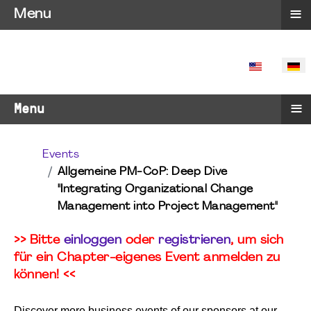
≡
Menu
SPRACHE 
≡
Menu
Events
Allgemeine PM-CoP: Deep Dive
"Integrating Organizational Change
Management into Project Management"
>> Bitte
einloggen
oder
registrieren
, um sich
für ein Chapter-eigenes Event anmelden zu
können! <<
Discover more business events of our sponsors at our