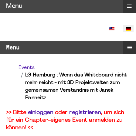
≡
Menu
SPRACHE 
≡
Menu
Events
LG Hamburg : Wenn das Whiteboard nicht
mehr reicht - mit 3D Projektwelten zum
gemeinsamen Verständnis mit Janek
Panneitz
>> Bitte
einloggen
oder
registrieren
, um sich
für ein Chapter-eigenes Event anmelden zu
können! <<