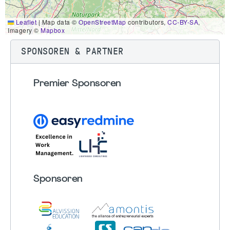
Leaflet
|
Map data ©
OpenStreetMap
contributors,
CC-BY-SA
,
Imagery ©
Mapbox
SPONSOREN & PARTNER
Premier Sponsoren
Sponsoren