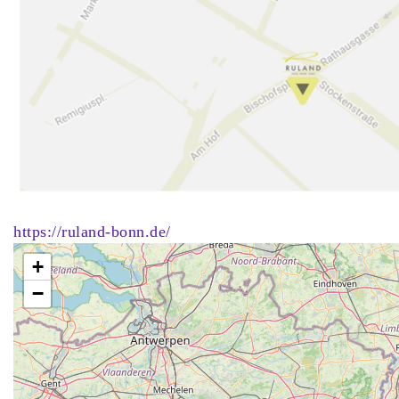
https://ruland-bonn.de/
+
−