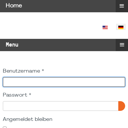
≡
Home
SPRACHE 
≡
Menu
Benutzername
*
Passwort
*
PA
Angemeldet bleiben