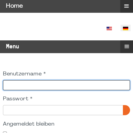
≡
Home
SPRACHE 
≡
Menu
Benutzername
*
Passwort
*
PA
Angemeldet bleiben