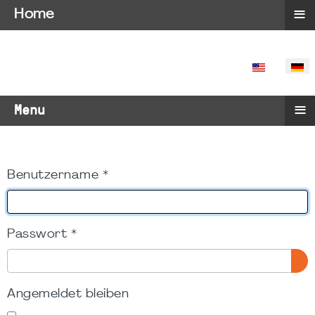
≡
Home
SPRACHE 
≡
Menu
Benutzername
*
Passwort
*
PA
Angemeldet bleiben