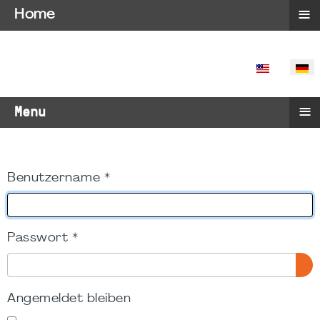
≡
Home
SPRACHE 
≡
Menu
Benutzername
*
Passwort
*
PA
Angemeldet bleiben