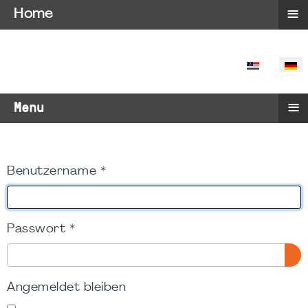
≡
Home
SPRACHE 
≡
Menu
Benutzername
*
Passwort
*
PA
Angemeldet bleiben