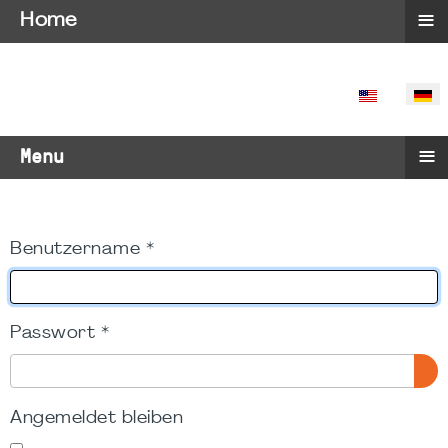
≡
Home
SPRACHE 
≡
Menu
Benutzername
*
Passwort
*
PA
Angemeldet bleiben