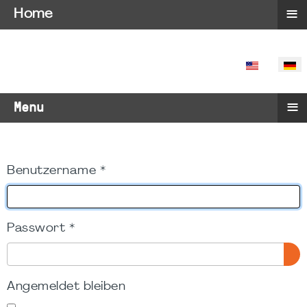
≡
Home
SPRACHE 
≡
Menu
Benutzername
*
Passwort
*
PA
Angemeldet bleiben