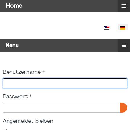
≡
Home
SPRACHE 
≡
Menu
Benutzername
*
Passwort
*
PA
Angemeldet bleiben