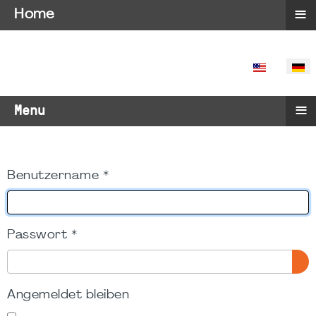
≡
Home
SPRACHE 
≡
Menu
Benutzername
*
Passwort
*
PA
Angemeldet bleiben