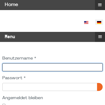
≡
Home
SPRACHE 
≡
Menu
Benutzername
*
Passwort
*
PA
Angemeldet bleiben