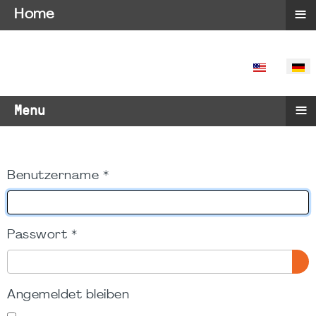
≡
Home
SPRACHE 
≡
Menu
Benutzername
*
Passwort
*
PA
Angemeldet bleiben