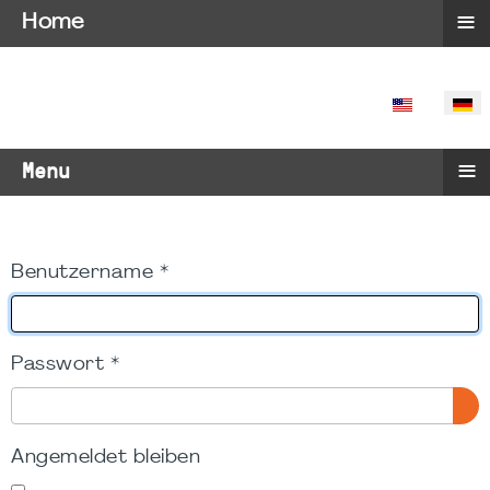
≡
Home
SPRACHE 
≡
Menu
Benutzername
*
Passwort
*
PA
Angemeldet bleiben