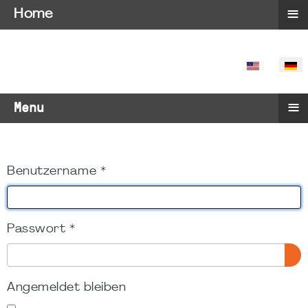
≡
Home
SPRACHE 
≡
Menu
Benutzername
*
Passwort
*
PA
Angemeldet bleiben