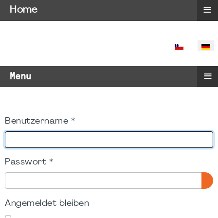
≡
Home
SPRACHE 
≡
Menu
Benutzername
*
Passwort
*
PA
Angemeldet bleiben