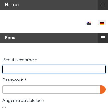
≡
Home
SPRACHE 
≡
Menu
Benutzername
*
Passwort
*
PA
Angemeldet bleiben