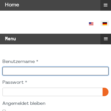
≡
Home
SPRACHE 
≡
Menu
Benutzername
*
Passwort
*
PA
Angemeldet bleiben