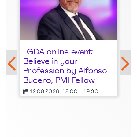
St
LGDA online event:
G
Believe in your
1
Profession by Alfonso
F
Bucero, PMI Fellow
er
12.08.2026
18:00
-
19:30