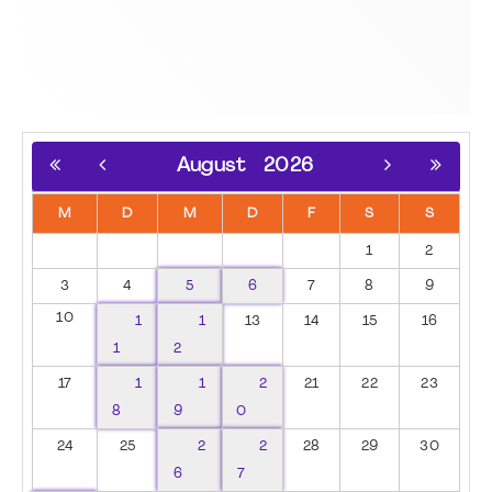
August
2026
M
D
M
D
F
S
S
1
2
3
4
5
6
7
8
9
10
1
1
13
14
15
16
1
2
17
1
1
2
21
22
23
8
9
0
24
25
2
2
28
29
30
6
7