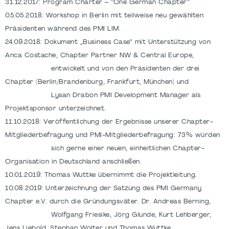
31.12.2017: Program Charter – “One German Chapter”
05.05.2018: Workshop in Berlin mit teilweise neu gewählten
Präsidenten während des PMI LIM.
24.09.2018: Dokument „Business Case“ mit Unterstützung von
Anca Costache, Chapter Partner NW & Central Europe,
entwickelt und von den Präsidenten der drei
Chapter (Berlin/Brandenburg, Frankfurt, München) und
Lysan Drabon PMI Development Manager als
Projektsponsor unterzeichnet.
11.10.2018: Veröffentlichung der Ergebnisse unserer Chapter-
Mitgliederbefragung und PMI-Mitgliederbefragung: 73% würden
sich gerne einer neuen, einheitlichen Chapter-
Organisation in Deutschland anschließen.
10.01.2019: Thomas Wuttke übernimmt die Projektleitung.
10.08.2019: Unterzeichnung der Satzung des PMI Germany
Chapter e.V. durch die Gründungsväter. Dr. Andreas Berning,
Wolfgang Friesike, Jörg Glunde, Kurt Lehberger,
Jens Liebold, Stephan Wolter und Thomas Wuttke.