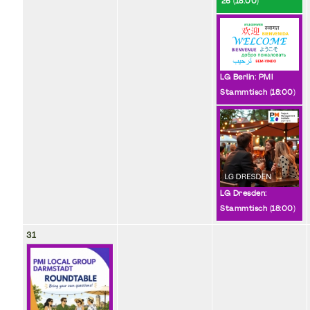
'26 (
18:00
)
LG Berlin: PMI
Stammtisch (
18:00
)
LG Dresden:
Stammtisch (
18:00
)
31