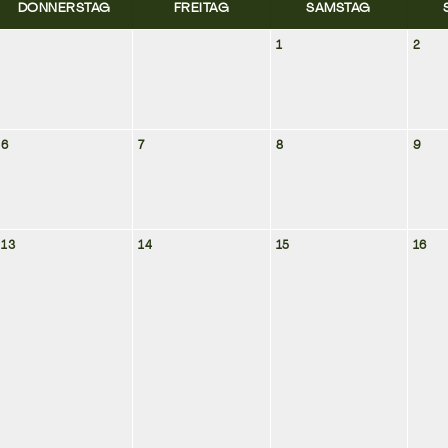
DONNERSTAG
FREITAG
SAMSTAG
1
2
6
7
8
9
13
14
15
16