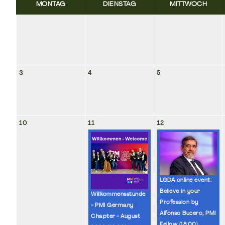
MONTAG
DIENSTAG
MITTWOCH
3
4
5
10
11
12
LGDA online event:
Believe in your
Willkommensstunde
Profession by
- PMI Germany
Alfonso Bucero, PMI
Chapter - August
Fellow (
18:00
)