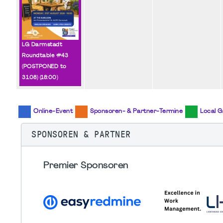
LG Darmstadt
Roundtable #43
(POSTPONED to
31.08) (
18:00
)
Online-Event
Sponsoren- & Partner-Termine
Local G
SPONSOREN & PARTNER
Premier Sponsoren