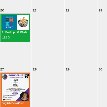
20
21
22
23
2. Meetup LG Pfalz
(
18:30
)
27
28
29
30
English BookClub