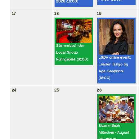
2026 (
19:00
)
17
18
19
Stammtisch der
Local Group
LGDA online event:
Ruhrgebiet (
18:00
)
Leader Tango by
Aga Gasperini
(
18:00
)
24
25
26
Stammtisch
München - August