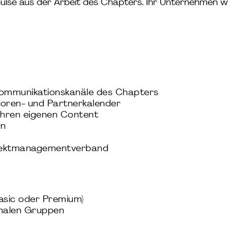
lse aus der Arbeit des Chapters. Ihr Unternehmen wi
ommunikationskanäle des Chapters
nsoren- und Partnerkalender
Ihren eigenen Content
rn
ojektmanagementverband
asic oder Premium)
onalen Gruppen