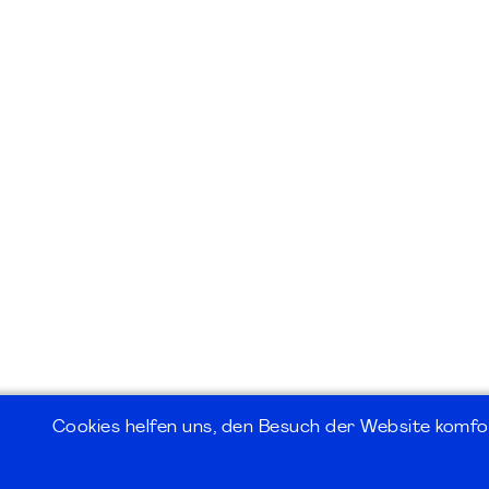
Cookies helfen uns, den Besuch der Website komfo
©2026
PMI Germany Chapter e.V.