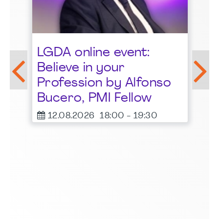
St
LGDA online event:
G
Believe in your
1
Profession by Alfonso
F
Bucero, PMI Fellow
er
12.08.2026
18:00
-
19:30