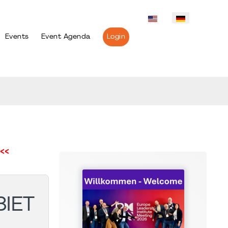
Events
Event Agenda
Login
<<
IET