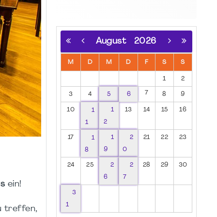
August
2026
M
D
M
D
F
S
S
1
2
7
3
4
5
6
8
9
10
1
1
13
14
15
16
1
2
17
1
1
2
21
22
23
8
9
0
24
25
2
2
28
29
30
6
7
rs
ein!
3
1
 treffen,