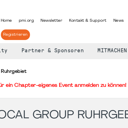
PRACHE AUSWÄHLEN
Home
pmi.org
Newsletter
Kontakt & Support
News
Registrieren
ity
Partner & Sponsoren
MITMACHEN
 Ruhrgebiet
für ein Chapter-eigenes Event anmelden zu können! 
LOCAL GROUP RUHRGEB