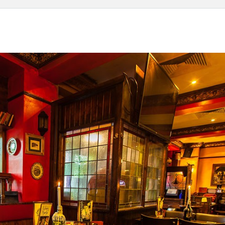
Wil
- PM
Ger
Cha
LG
Aug
Darmstadt
Roundtable
11.
-
20:
#43
Onli
(POSTPONED
to 31.08)
31.08.2026
18:00
-
19:30