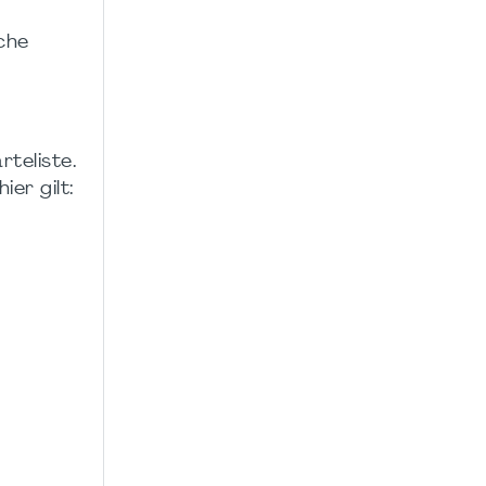
sche
teliste.
er gilt: