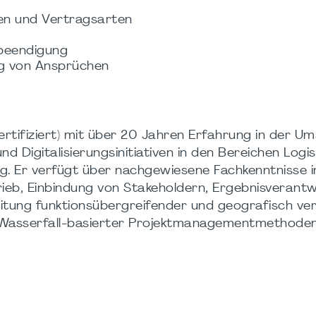
en und Vertragsarten
beendigung
ng von Ansprüchen
zertifiziert) mit über 20 Jahren Erfahrung in der U
d Digitalisierungsinitiativen in den Bereichen Logist
ng. Er verfügt über nachgewiesene Fachkenntnisse i
, Einbindung von Stakeholdern, Ergebnisverant
Leitung funktionsübergreifender und geografisch ver
 Wasserfall-basierter Projektmanagementmethoden