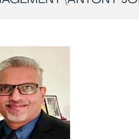
Wil
- PM
Ger
Cha
LG
Aug
Darmstadt
Roundtable
11.
-
20:
#43
Onli
(POSTPONED
to 31.08)
31.08.2026
18:00
-
19:30