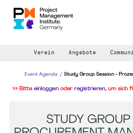
S
Verein
Angebote
Commun
Event Agenda
Study Group Session - Proz
>> Bitte
einloggen
oder
registrieren
, um sich 
STUDY GROUP 
PROCUREMENT MAN