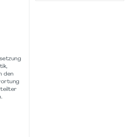
msetzung
ik,
n den
wortung
teilter
.