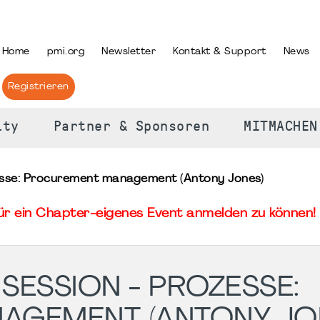
PRACHE AUSWÄHLEN
Home
pmi.org
Newsletter
Kontakt & Support
News
Registrieren
ity
Partner & Sponsoren
MITMACHEN
esse: Procurement management (Antony Jones)
für ein Chapter-eigenes Event anmelden zu können! 
SESSION - PROZESSE:
AGEMENT (ANTONY JO