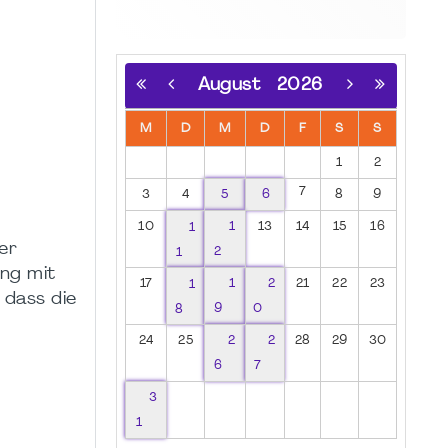
August
2026
M
D
M
D
F
S
S
1
2
7
3
4
5
6
8
9
10
1
1
13
14
15
16
er
1
2
ng mit
17
1
1
2
21
22
23
 dass die
8
9
0
24
25
2
2
28
29
30
6
7
3
1