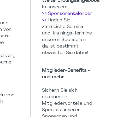
Weiterbildungsangebote
?
In unserem
>> Sponsorenkalender
<<
finden Sie
rung
zahlreiche Seminar-
on von
und Trainings-Termine
lbare
unserer Sponsoren -
be
da ist bestimmt
etwas für Sie dabei!
elivery
ourne
Mitglieder-Benefits -
und mehr...
Sichern Sie sich
rin von
spannende
in
Mitgliedervorteile und
Specials unserer
Sponsoren und