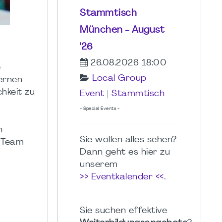
Stammtisch
München - August
'26
26.08.2026 18:00
e
Local Group
lernen
hkeit zu
Event
|
Stammtisch
- Special Events -
n
Sie wollen alles sehen?
r Team
Dann geht es hier zu
unserem
>> Eventkalender <<
.
Sie suchen effektive