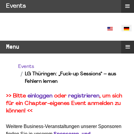
≡
Events
SPRACHE 
≡
Menu
Events
LG Thüringen: „Fuck-up Sessions“ – aus
Fehlern lernen
>> Bitte
einloggen
oder
registrieren
, um sich
für ein Chapter-eigenes Event anmelden zu
können! <<
Weitere Business-Veranstaltungen unserer Sponsoren
finden Sie in unserem
Sponsoren- und