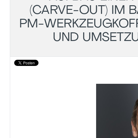
(CARVE‑OUT) IM 
PM‑WERKZEUGKOFF
UND UMSETZ