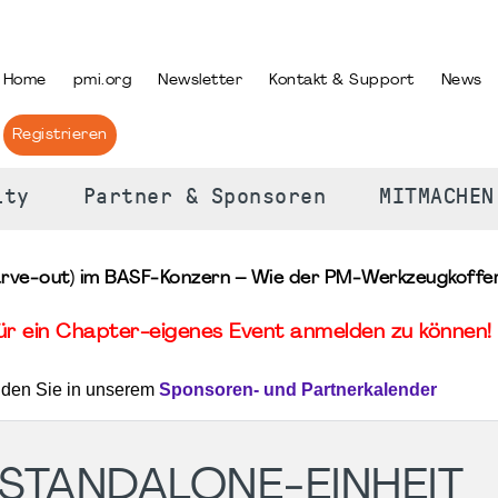
PRACHE AUSWÄHLEN
Home
pmi.org
Newsletter
Kontakt & Support
News
Registrieren
ity
Partner & Sponsoren
MITMACHEN
arve‑out) im BASF‑Konzern – Wie der PM‑Werkzeugkoffer
für ein Chapter-eigenes Event anmelden zu können! 
nden Sie in unserem
Sponsoren- und Partnerkalender
 STANDALONE‑EINHEIT