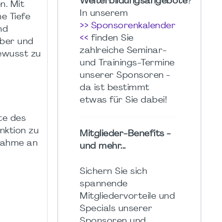
Weiterbildungsangebote
?
n. Mit
In unserem
e Tiefe
>> Sponsorenkalender
nd
<<
finden Sie
eber und
zahlreiche Seminar-
bewusst zu
und Trainings-Termine
unserer Sponsoren -
da ist bestimmt
etwas für Sie dabei!
te des
nktion zu
Mitglieder-Benefits -
lnahme an
und mehr...
Sichern Sie sich
spannende
Mitgliedervorteile und
Specials unserer
Sponsoren und