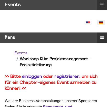
≡
Events
SPRACHE 
≡
Menu
Events
Workshop KI im Projektmanagement -
Projektinitiierung
>> Bitte
einloggen
oder
registrieren
, um sich
für ein Chapter-eigenes Event anmelden zu
können! <<
Weitere Business-Veranstaltungen unserer Sponsoren
finden Sie in unserem
Sponsoren- und