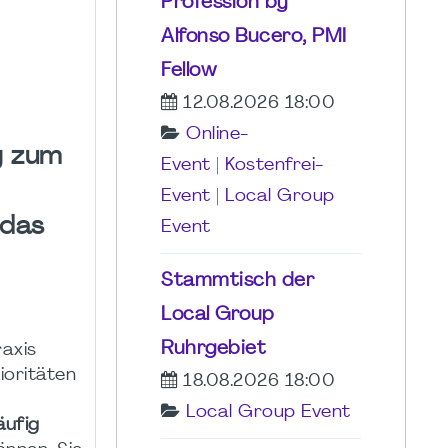
Profession by
Alfonso Bucero, PMI
Fellow
12.08.2026 18:00
Online-
g zum
Event
|
Kostenfrei-
Event
|
Local Group
edas
Event
Stammtisch der
Local Group
Ruhrgebiet
raxis
ioritäten
18.08.2026 18:00
Local Group Event
ufig