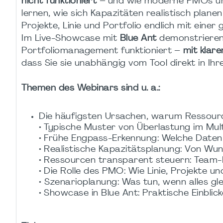
nicht funktioniert
– und wie moderne PMOs und 
lernen, wie sich Kapazitäten realistisch plane
Projekte, Linie und Portfolio endlich mit ein
Im Live-Showcase mit
Blue Ant
demonstrieren 
Portfoliomanagement funktioniert –
mit klar
dass Sie sie unabhängig vom Tool direkt in I
Themen des Webinars sind u. a.:
Die häufigsten Ursachen, warum Ressou
• Typische Muster von Überlastung im Mul
• Frühe Engpass-Erkennung: Welche Daten 
• Realistische Kapazitätsplanung: Von W
• Ressourcen transparent steuern: Team-La
• Die Rolle des PMO: Wie Linie, Projekte 
• Szenarioplanung: Was tun, wenn alles glei
• Showcase in Blue Ant: Praktische Einblic