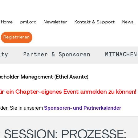
PRACHE AUSWÄHLEN
Home
pmi.org
Newsletter
Kontakt & Support
News
Registrieren
ity
Partner & Sponsoren
MITMACHEN
keholder Management (Ethel Asante)
für ein Chapter-eigenes Event anmelden zu können! 
nden Sie in unserem
Sponsoren- und Partnerkalender
SESSION: PROZESSE: