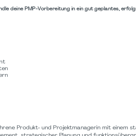
ndle deine PMP-Vorbereitung in ein gut geplantes, erfolg
nt
ten
ern
ahrene Produkt- und Projektmanagerin mit einem s
gement, strategischer Planung und funktionsübergr