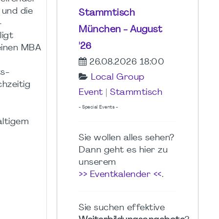
 und die
Stammtisch
-
München - August
ligt
'26
 einen MBA
26.08.2026 18:00
ts-
Local Group
chzeitig
Event
|
Stammtisch
- Special Events -
altigem
Sie wollen alles sehen?
Dann geht es hier zu
unserem
>> Eventkalender <<
.
Sie suchen effektive