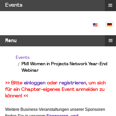
≡
Events
SPRACHE 
≡
Menu
Events
PMI Women in Projects Network Year-End
Webinar
>> Bitte
einloggen
oder
registrieren
, um sich
für ein Chapter-eigenes Event anmelden zu
können! <<
Weitere Business-Veranstaltungen unserer Sponsoren
finden Sie in unserem
Sponsoren- und