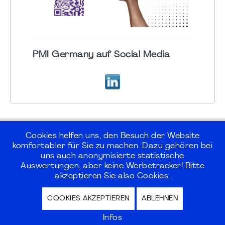
PMI Germany auf Social Media
Cookies helfen uns, den Besuch der Website
komfortabler für Sie zu machen. Dazu gehören bei
uns auch anonymisierte statistische
©2026
PMI Germany Chapter e.V.
Auswertungen, aber keine Werbetracker! Bitte
akzeptieren Sie also Cookies.
Impressum | Kontakt | Disclaimer |
COOKIES AKZEPTIEREN
ABLEHNEN
Datenschutz / Privacy Policy |
Nutzungsbedingungen Internet Forum
Infos