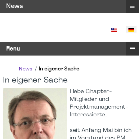
≡
News
SPRACHE 
≡
Menu
News
In eigener Sache
In eigener Sache
Liebe Chapter-
Mitglieder und
Projektmanagement-
Interessierte,
seit Anfang Mai bin ich
im Vorstand des PMI