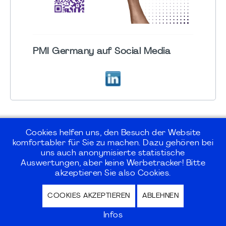
PMI Germany auf Social Media
Cookies helfen uns, den Besuch der Website
komfortabler für Sie zu machen. Dazu gehören bei
uns auch anonymisierte statistische
©2026
PMI Germany Chapter e.V.
Auswertungen, aber keine Werbetracker! Bitte
akzeptieren Sie also Cookies.
Impressum | Kontakt | Disclaimer |
COOKIES AKZEPTIEREN
ABLEHNEN
Datenschutz / Privacy Policy |
Nutzungsbedingungen Internet Forum
Infos