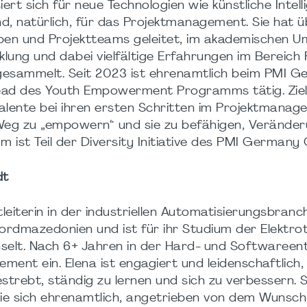
iert sich für neue Technologien wie künstliche Intel
d, natürlich, für das Projektmanagement. Sie hat 
en und Projektteams geleitet, im akademischen Umf
lung und dabei vielfältige Erfahrungen im Bereich
esammelt. Seit 2023 ist ehrenamtlich beim PMI 
ad des Youth Empowerment Programms tätig. Ziel
alente bei ihren ersten Schritten im Projektmanag
m Weg zu „empowern“ und sie zu befähigen, Verände
st Teil der Diversity Initiative des PMI Germany 
dt
tleiterin in der industriellen Automatisierungsbranch
rdmazedonien und ist für ihr Studium der Elektro
elt. Nach 6+ Jahren in der Hard- und Softwareen
ement ein. Elena ist engagiert und leidenschaftlich,
bestrebt, ständig zu lernen und sich zu verbessern. 
sie sich ehrenamtlich, angetrieben von dem Wunsch