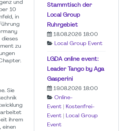
ligenz und
Stammtisch der
über 10
Local Group
eld, in
 Führung
Ruhrgebiet
Germany
18.08.2026 18:00
 dieses
Local Group Event
ement zu
rungen
LGDA online event:
Chapter.
Leader Tango by Aga
Gasperini
19.08.2026 18:00
e. Sie
Online-
technik
twicklung
Event
|
Kostenfrei-
 arbeitet
Event
|
Local Group
Seit ihrem
Event
, einen