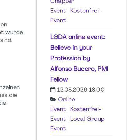
Chapter
Event
|
Kostenfrei-
Event
gen
det wurde
LGDA online event:
sind.
Believe in your
Profession by
Alfonso Bucero, PMI
Fellow
nzelnen
12.08.2026 18:00
ass die
Online-
die
Event
|
Kostenfrei-
Event
|
Local Group
Event