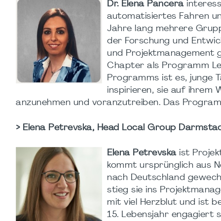
Dr. Elena Pancera
interess
automatisiertes Fahren un
Jahre lang mehrere Grupp
der Forschung und Entwick
und Projektmanagement g
Chapter als Programm Le
Programms ist es, junge T
inspirieren, sie auf ihre
anzunehmen und voranzutreiben. Das Programm i
> Elena Petrevska, Head Local Group Darmsta
Elena Petrevska
ist Projek
kommt ursprünglich aus No
nach Deutschland gewechs
stieg sie ins Projektmanag
mit viel Herzblut und ist 
15. Lebensjahr engagiert 