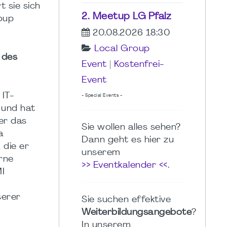
t sie sich
2. Meetup LG Pfalz
oup
20.08.2026 18:30
Local Group
 des
Event
|
Kostenfrei-
Event
IT-
- Special Events -
 und hat
er das
Sie wollen alles sehen?
a
Dann geht es hier zu
 die er
unserem
erne
>> Eventkalender <<
.
I
serer
Sie suchen effektive
Weiterbildungsangebote
?
In unserem