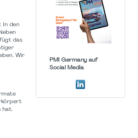
 In den
 Neben
rfügt das
htiger
eben. Wir
PMI Germany auf
Social Media
ormate
rkörpert
 hat.