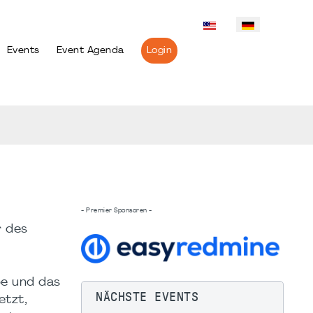
Events
Event Agenda
Login
- Premier Sponsoren -
r des
be und das
NÄCHSTE EVENTS
etzt,