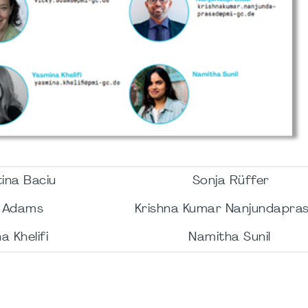
tina Baciu
Sonja Rüffer
y Adams
Krishna Kumar Nanjundapra
a Khelifi
Namitha Sunil