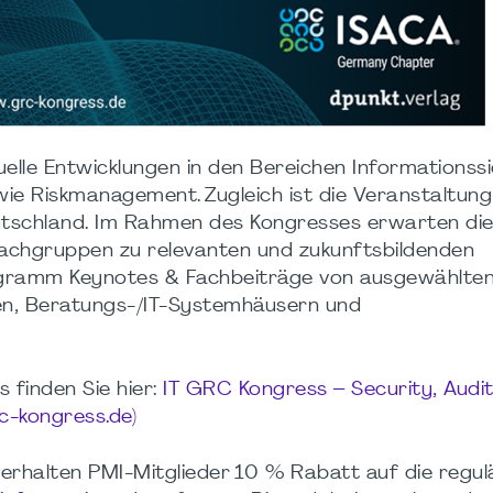
elle Entwicklungen in den Bereichen Informationssi
ie Riskmanagement. Zugleich ist die Veranstaltung
Deutschland. Im Rahmen des Kongresses erwarten di
Fachgruppen zu relevanten und zukunftsbildenden
gramm Keynotes & Fachbeiträge von ausgewählte
ken, Beratungs-/IT-Systemhäusern und
 finden Sie hier:
IT GRC Kongress – Security, Audit
c-kongress.de)
rhalten PMI-Mitglieder 10 % Rabatt auf die regul