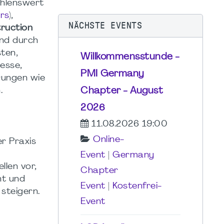
ehlenswert
rs
),
NÄCHSTE EVENTS
truction
ind durch
sten,
Willkommensstunde -
esse,
PMI Germany
rungen wie
Chapter - August
n.
2026
11.08.2026 19:00
Online-
er Praxis
Event
|
Germany
len vor,
Chapter
nt und
Event
|
Kostenfrei-
 steigern.
Event