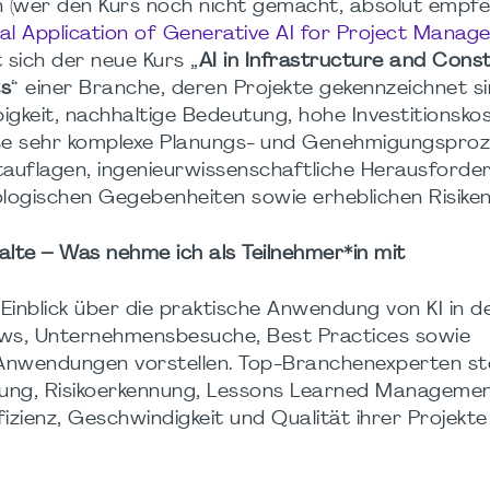
 (wer den Kurs noch nicht gemacht, absolut empf
al
Application
of
Generative AI
for
Project Manage
sich der neue Kurs „
AI in Infrastructure and Cons
ts
“ einer Branche, deren Projekte gekennzeichnet s
igkeit, nachhaltige Bedeutung, hohe Investitionsko
ise sehr komplexe Planungs- und Genehmigungsproz
auflagen, ingenieurwissenschaftliche Herausforde
ologischen Gegebenheiten sowie erheblichen Risike
alte – Was nehme ich als Teilnehmer*in mit
Einblick über die praktische Anwendung von KI in d
ws, Unternehmensbesuche, Best Practices sowie
Anwendungen vorstellen. Top-Branchenexperten stel
erung, Risikoerkennung, Lessons Learned Manageme
izienz, Geschwindigkeit und Qualität ihrer Projekte