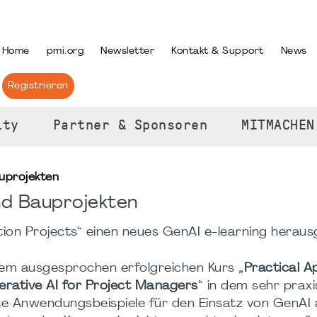
PRACHE AUSWÄHLEN
Home
pmi.org
Newsletter
Kontakt & Support
News
Registrieren
ity
Partner & Sponsoren
MITMACHEN
auprojekten
und Bauprojekten
tion Projects“ einen neues GenAI e-learning heraus
em ausgesprochen erfolgreichen Kurs „
Practical A
erative AI for Project Managers
“ in dem sehr prax
te Anwendungsbeispiele für den Einsatz von GenAI 