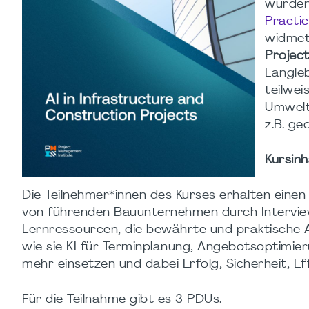
wurden
Practic
widmet 
Projec
Langleb
teilwe
Umwelt
z.B. ge
Kursinh
Die Teilnehmer*innen des Kurses erhalten einen 
von führenden Bauunternehmen durch Intervie
Lernressourcen, die bewährte und praktische 
wie sie KI für Terminplanung, Angebotsoptimi
mehr einsetzen und dabei Erfolg, Sicherheit, Eff
Für die Teilnahme gibt es 3 PDUs.