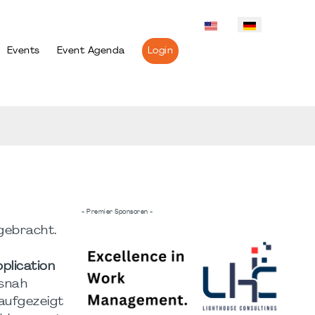
Events
Event Agenda
Login
- Premier Sponsoren -
gebracht.
pplication
isnah
aufgezeigt