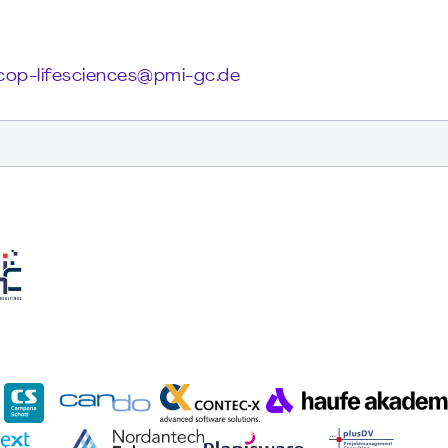
cop-lifesciences@pmi-gc.de