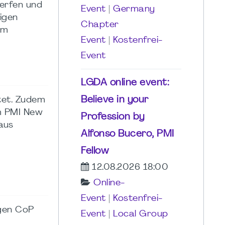
erfen und
Event
|
Germany
igen
Chapter
em
Event
|
Kostenfrei-
Event
LGDA online event:
Believe in your
tet. Zudem
m PMI New
Profession by
aus
Alfonso Bucero, PMI
Fellow
12.08.2026 18:00
Online-
Event
|
Kostenfrei-
igen CoP
Event
|
Local Group