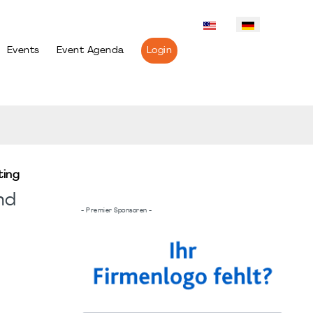
Events
Event Agenda
Login
ting
nd
- Premier Sponsoren -