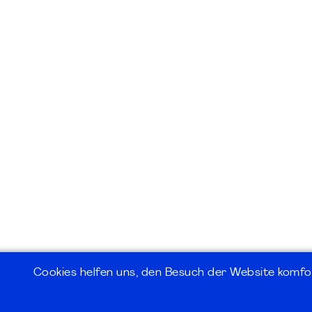
Cookies helfen uns, den Besuch der Website komfo
©2026
PMI Germany Chapter e.V.