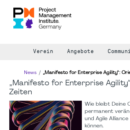
S
Verein
Angebote
Commun
News
„Manifesto for Enterprise Agility“: Or
„Manifesto for Enterprise Agility
Zeiten
Wie bleibt Deine
permanent veränd
und Agile Allianc
können.