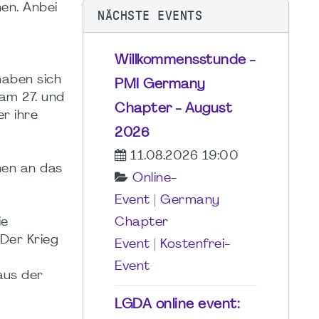
en. Anbei
NÄCHSTE EVENTS
Willkommensstunde -
haben sich
PMI Germany
am 27. und
Chapter - August
r ihre
2026
11.08.2026 19:00
hen an das
Online-
Event
|
Germany
ie
Chapter
Der Krieg
Event
|
Kostenfrei-
Event
aus der
LGDA online event: