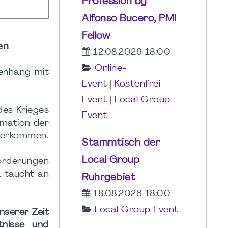
Profession by
Alfonso Bucero, PMI
Fellow
en
12.08.2026 18:00
Online-
enhang mit
Event
|
Kostenfrei-
Event
|
Local Group
des Krieges
Event
rmation der
aherkommen,
Stammtisch der
Local Group
forderungen
1 taucht an
Ruhrgebiet
18.08.2026 18:00
Local Group Event
serer Zeit
tnisse und