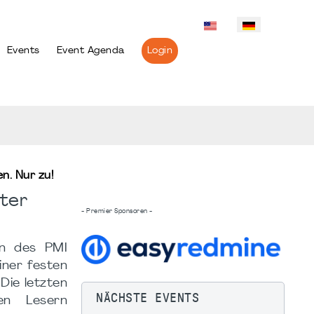
Events
Event Agenda
Login
n. Nur zu!
pter
- Premier Sponsoren -
in des PMI
ner festen
Die letzten
NÄCHSTE EVENTS
en Lesern