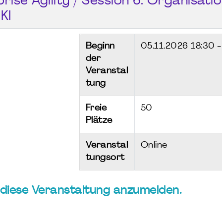
rise Agility / Session 6. Organisati
KI
Beginn
05.11.2026
18:30 
der
Veranstal
tung
Freie
50
Plätze
Veranstal
Online
tungsort
ür diese Veranstaltung anzumelden.