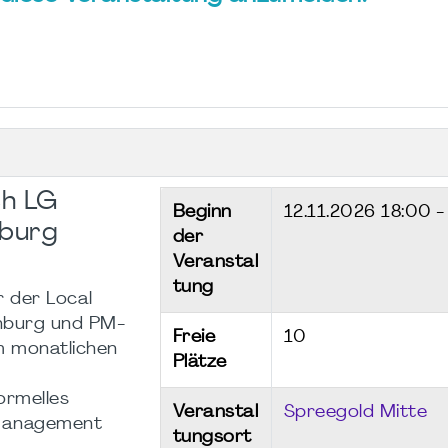
h LG
Beginn
12.11.2026
18:00 -
nburg
der
Veranstal
tung
r der Local
nburg und PM-
Freie
10
um monatlichen
Plätze
ormelles
Veranstal
Spreegold Mitte
ktmanagement
tungsort