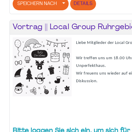
SPEICHERN NACH
DETAILS
Vortrag || Local Group Ruhrgebi
Liebe Mitglieder der Local Gr
Wir treffen uns um 18.00 Uh
Unperfekthaus.
Wir freuens uns wieder auf e
Diskussion.
Bitte loggen Sie sich ein, um sich f