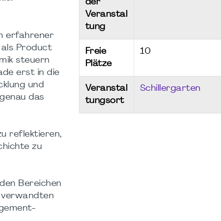
der
Veranstal
tung
in erfahrener
 als Product
Freie
10
Wil
mik steuern
Plätze
de erst in die
- PM
cklung und
Veranstal
Schillergarten
Ger
 genau das
tungsort
Cha
LG
Aug
Darmstadt
 reflektieren,
Roundtable
11.
chichte zu
-
20:
#43
Onli
(POSTPONED
 den Bereichen
to 31.08)
d verwandten
31.08.2026
18:00
agement-
-
19:30