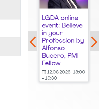
Sta
LGDA online
der
event: Believe
Gro
lkommensstunde
in your
Ruh
I
Profession by
many
18.
Alfonso
-
20:
pter -
Bucero, PMI
Frit
ust 2026
Fellow
Irish 
08.2026
19:00
Essen
12.08.2026
18:00
00
-
19:30
ne