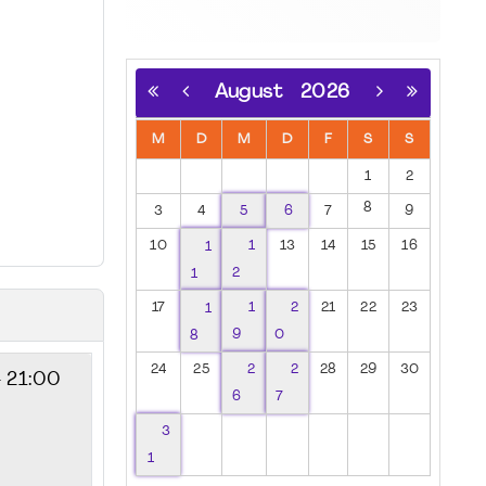
August
2026
M
D
M
D
F
S
S
1
2
8
3
4
5
6
7
9
10
1
1
13
14
15
16
1
2
17
1
1
2
21
22
23
8
9
0
24
25
2
2
28
29
30
- 21:00
6
7
3
1