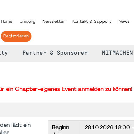
PRACHE AUSWÄHLEN
Home
pmi.org
Newsletter
Kontakt & Support
News
Registrieren
ity
Partner & Sponsoren
MITMACHEN
für ein Chapter-eigenes Event anmelden zu können! 
den lädt ein
Beginn
28.10.2026
18:00 
ller