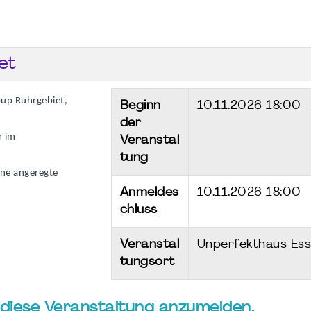
et
oup Ruhrgebiet,
Beginn
10.11.2026
18:00 
der
r im
Veranstal
tung
ine angeregte
Anmeldes
10.11.2026 18:00
chluss
Veranstal
Unperfekthaus Es
tungsort
ür diese Veranstaltung anzumelden.